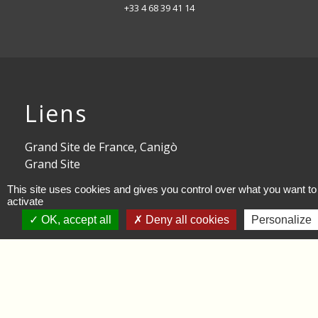
+33 4 68 39 41 14
Liens
Grand Site de France, Canigò
Grand Site
This site uses cookies and gives you control over what you want to
Pays d'Art et d'Histoire
activate
transfontalier des vallées du
OK, accept all
Deny all cookies
Personalize
Tech et du Ter
Territoire Sud Canigou
Pays Pyrénées Méditerranée