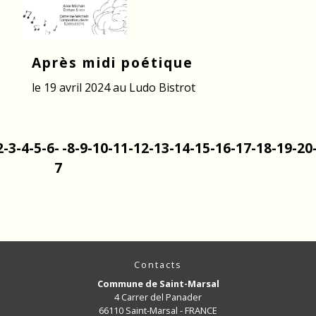
Après midi poétique
le 19 avril 2024 au Ludo Bistrot
2
-3
-4
-5
-6
-
-8
-9
-10
-11
-12
-13
-14
-15
-16
-17
-18
-19
-20
7
Contacts
Commune de Saint-Marsal
4 Carrer del Panader
66110 Saint-Marsal - FRANCE