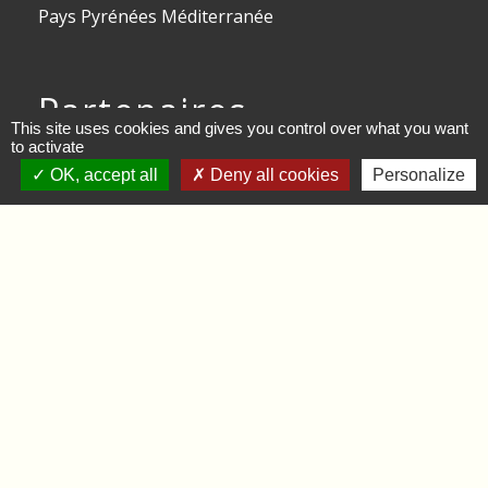
Pays Pyrénées Méditerranée
Partenaires
This site uses cookies and gives you control over what you want
to activate
CCHV
OK, accept all
Deny all cookies
Personalize
Le département
La région Occitanie
L'Etat / Préfecture des PO
Mentions légales
-
Politique de confidentialité
-
Accessibilité
-
Plan du site
-
Gestion des cookies
Site créé en partenariat avec Réseau des Communes