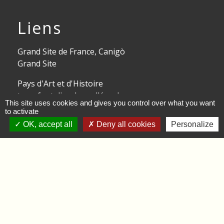
Liens
Grand Site de France, Canigò
Grand Site
Pays d'Art et d'Histoire
transfontalier des vallées du
This site uses cookies and gives you control over what you want
Tech et du Ter
to activate
OK, accept all
Deny all cookies
Personalize
Territoire Sud Canigou
Pays Pyrénées Méditerranée
Partenaires
CCHV