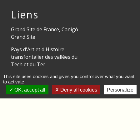
Liens
Grand Site de France, Canigò
Grand Site
Pays d'Art et d'Histoire
transfontalier des vallées du
Tech et du Ter
Territoire Sud Canigou
This site uses cookies and gives you control over what you want
to activate
Pays Pyrénées Méditerranée
OK, accept all
Deny all cookies
Personalize
Partenaires
CCHV